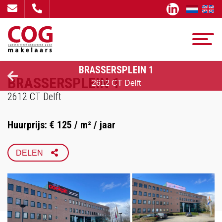
BRASSERSPLEIN 1
BRASSERSPLEIN 1
2612 CT Delft
2612 CT Delft
Huurprijs: € 125 / m² / jaar
FACEBOOK
DELEN
X
LINKEDIN
WHATSAPP
EMAIL