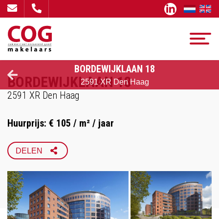
BORDEWIJKLAAN 18
BORDEWIJKLAAN 18
2591 XR Den Haag
2591 XR Den Haag
Huurprijs: € 105 / m² / jaar
FACEBOOK
DELEN
X
LINKEDIN
WHATSAPP
EMAIL