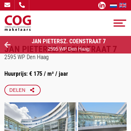
JAN PIETERSZ. COENSTRAAT 7
JAN PIETERSZ. COENSTRAAT 7
2595 WP Den Haag
2595 WP Den Haag
Huurprijs: € 175 / m² / jaar
FACEBOOK
DELEN
X
LINKEDIN
WHATSAPP
EMAIL