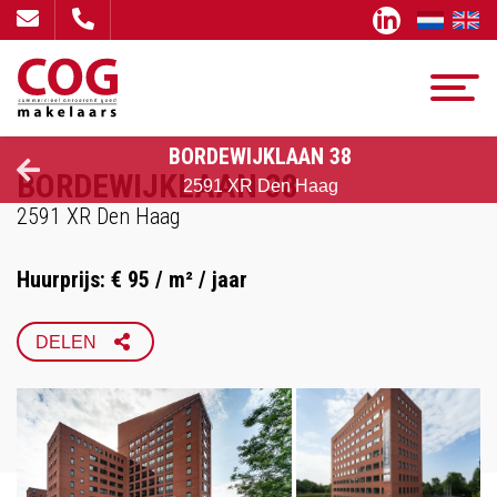
BORDEWIJKLAAN 38
BORDEWIJKLAAN 38
2591 XR Den Haag
2591 XR Den Haag
Huurprijs: € 95 / m² / jaar
FACEBOOK
DELEN
X
LINKEDIN
WHATSAPP
EMAIL